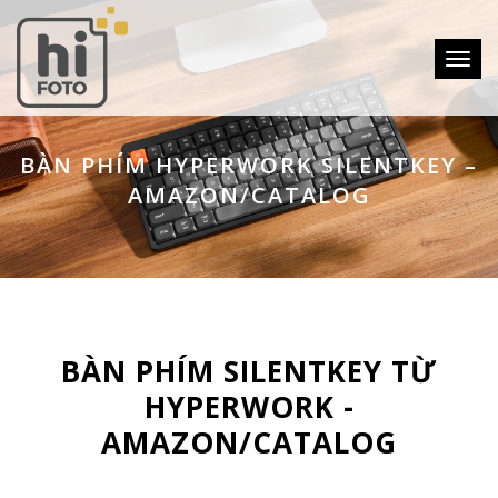
Toggle
BÀN PHÍM HYPERWORK SILENTKEY –
AMAZON/CATALOG
BÀN PHÍM SILENTKEY TỪ
HYPERWORK -
AMAZON/CATALOG