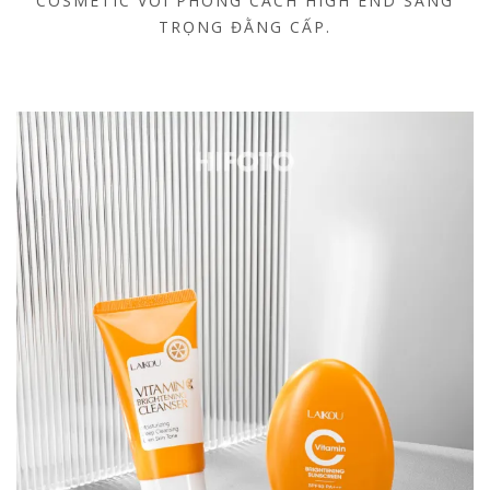
COSMETIC VỚI PHONG CÁCH HIGH END SANG
TRỌNG ĐẰNG CẤP.