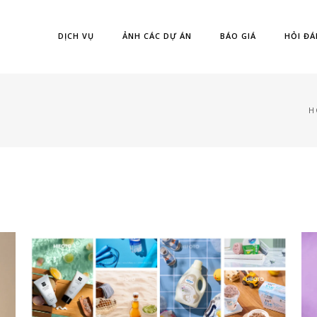
DỊCH VỤ
ẢNH CÁC DỰ ÁN
BÁO GIÁ
HỎI ĐÁ
H