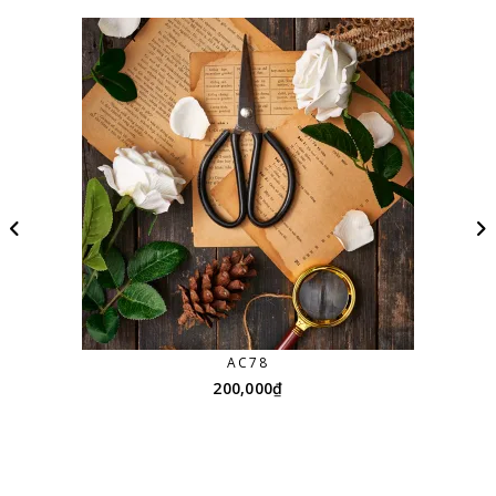
AC78
200,000
₫