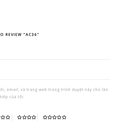
TO REVIEW “AC36”
tôi, email, và trang web trong trình duyệt này cho lần
tiếp của tôi.