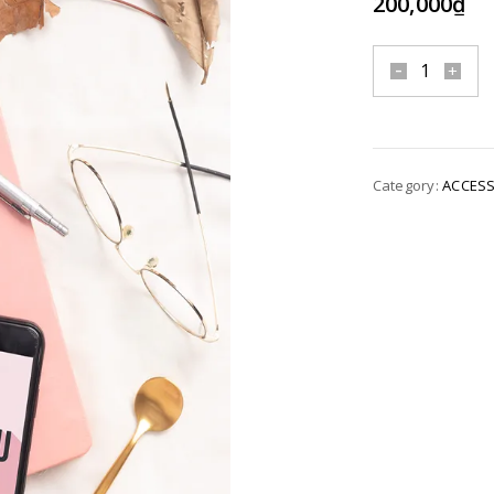
200,000
₫
AC36
quantity
Category:
ACCES