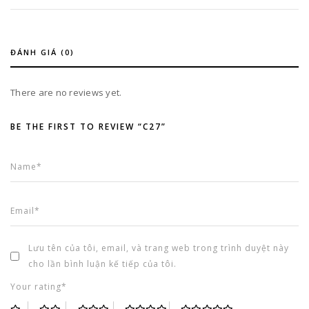
ĐÁNH GIÁ (0)
There are no reviews yet.
BE THE FIRST TO REVIEW “C27”
Lưu tên của tôi, email, và trang web trong trình duyệt này
cho lần bình luận kế tiếp của tôi.
Your rating*