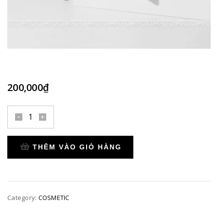
200,000
₫
C27
quantity
THÊM VÀO GIỎ HÀNG
Category:
COSMETIC